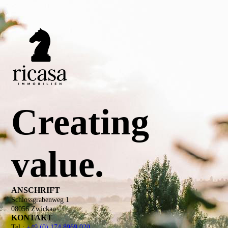
Creating
value.
ANSCHRIFT
Schlossgrabenweg 1
08056 Zwickau
KONTAKT
Tel.:
+49 (0) 174 8969 020